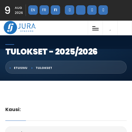
9
AUG
EN
FR
FI
2026
TULOKSET - 2025/2026
ETUSIVU
TULOKSET
Kausi: