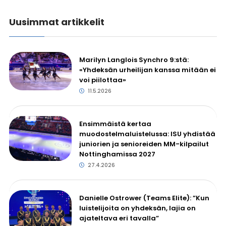
Uusimmat artikkelit
Marilyn Langlois Synchro 9:stä:
«Yhdeksän urheilijan kanssa mitään ei
voi piilottaa»
11.5.2026
Ensimmäistä kertaa
muodostelmaluistelussa: ISU yhdistää
juniorien ja senioreiden MM-kilpailut
Nottinghamissa 2027
27.4.2026
Danielle Ostrower (Teams Elite): ”Kun
luistelijoita on yhdeksän, lajia on
ajateltava eri tavalla”