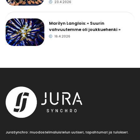
23.4.2026
Marilyn Langlois: « Suurin
vahvuutemme oli joukkuehenki »
16.4.2026
JuraSynchro: muodostelmaluistelun uutiset, tapahtumat ja tulokset.