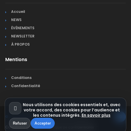
Accueil
NEWS
ÉVÉNEMENTS
NEWSLETTER
À PROPOS
Mentions
Conditions
Confidentialité
Nous utilisons des cookies essentiels et, avec
votre accord, des cookies pour l’audience et
les contenus intégrés.
En savoir plus
© Jura Synchro 2015-2026
. Tous droits réservés.
Refuser
Accepter
Conditions générales
Politique de confidentialité