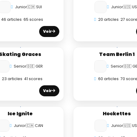
Junior
🇨🇭 SUI
Junior
🇺🇸 U
46 articles
65 scores
20 articles
27 scor
Voir
Skating Graces
Team Berlin 1
Senior
🇩🇪 GER
Senior
🇩🇪 G
23 articles
41 scores
60 articles
70 scor
Voir
Ice Ignite
Hockettes
Junior
🇨🇦 CAN
Junior
🇺🇸 U