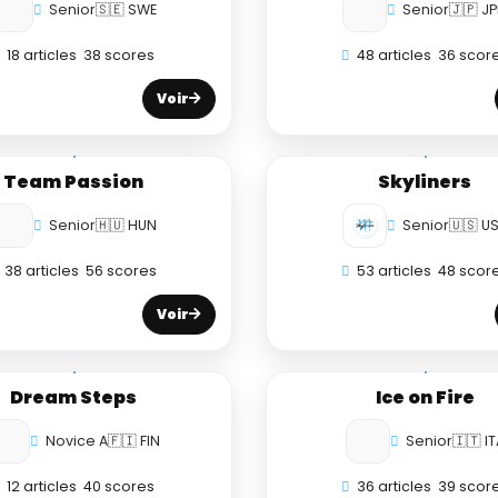
Senior
🇸🇪 SWE
Senior
🇯🇵 J
18 articles
38 scores
48 articles
36 scor
Voir
Team Passion
Skyliners
Senior
🇭🇺 HUN
Senior
🇺🇸 U
38 articles
56 scores
53 articles
48 scor
Voir
Dream Steps
Ice on Fire
Novice A
🇫🇮 FIN
Senior
🇮🇹 IT
12 articles
40 scores
36 articles
39 scor