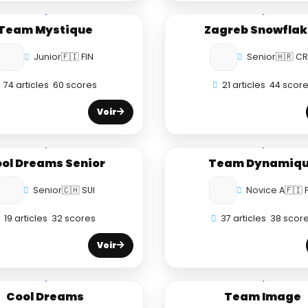
Team Mystique
Zagreb Snowflak
Junior
🇫🇮 FIN
Senior
🇭🇷 C
74 articles
60 scores
21 articles
44 scor
Voir
ol Dreams Senior
Team Dynamiq
Senior
🇨🇭 SUI
Novice A
🇫🇮 
19 articles
32 scores
37 articles
38 scor
Voir
Cool Dreams
Team Image