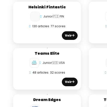
Helsinki Fintastic
Junior
🇫🇮 FIN
130 articles
77 scores
Voir
Teams Elite
Junior
🇺🇸 USA
48 articles
32 scores
Voir
Dream Edges
T