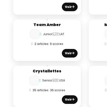
Voir
Team Amber
M
Junior
🇱🇻 LAT
2 articles
6 scores
Voir
Crystallettes
Senior
🇺🇸 USA
35 articles
36 scores
Voir