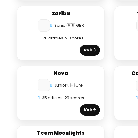
Zariba
Senior
🇬🇧 GBR
20 articles
21 scores
Voir
Nova
Co
Junior
🇨🇦 CAN
35 articles
29 scores
Voir
Team Moonlights