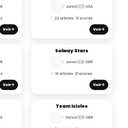
SA
Junior
🇺🇸 USA
es
22 articles
31 scores
Voir
Voir
Solway Stars
ER
Junior
🇬🇧 GBR
es
16 articles
21 scores
Voir
Voir
Team Icicles
SA
Senior
🇬🇧 GBR