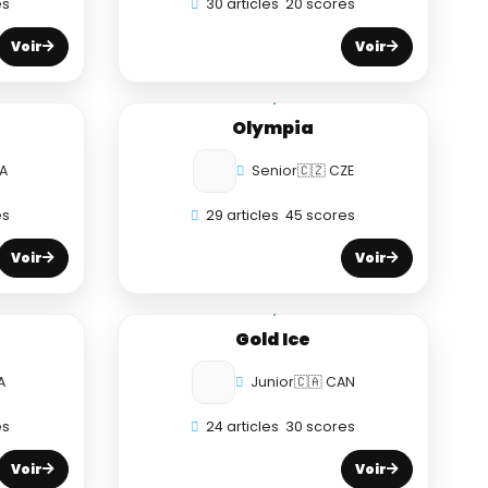
es
30 articles
20 scores
Voir
Voir
Olympia
RA
Senior
🇨🇿 CZE
es
29 articles
45 scores
Voir
Voir
Gold Ice
A
Junior
🇨🇦 CAN
es
24 articles
30 scores
Voir
Voir