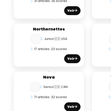
31 articles
35 scores
Voir
Northernettes
Junior
🇺🇸 USA
17 articles
23 scores
Voir
Nova
Senior
🇨🇦 CAN
71 articles
32 scores
Voir