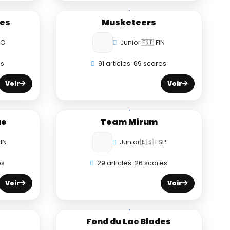
es
Musketeers
RO
Junior
🇫🇮 FIN
es
91 articles
69 scores
Voir
Voir
ue
Team Mirum
FIN
Junior
🇪🇸 ESP
es
29 articles
26 scores
Voir
Voir
Fond du Lac Blades