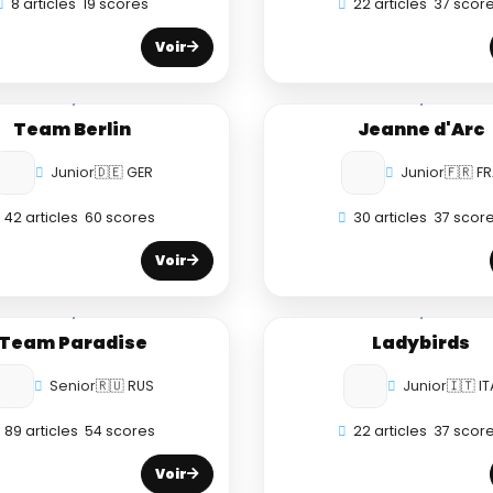
8 articles
19 scores
22 articles
37 scor
Voir
Team Berlin
Jeanne d'Arc
Junior
🇩🇪 GER
Junior
🇫🇷 F
42 articles
60 scores
30 articles
37 scor
Voir
Team Paradise
Ladybirds
Senior
🇷🇺 RUS
Junior
🇮🇹 IT
89 articles
54 scores
22 articles
37 scor
Voir