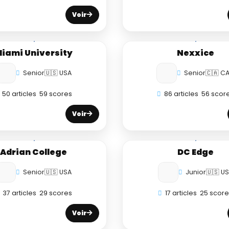
Voir
iami University
Nexxice
Senior
🇺🇸 USA
Senior
🇨🇦 C
50 articles
59 scores
86 articles
56 scor
Voir
Adrian College
DC Edge
Senior
🇺🇸 USA
Junior
🇺🇸 U
37 articles
29 scores
17 articles
25 scor
Voir