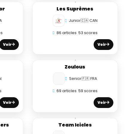
or
Les Suprêmes
A
Junior
🇨🇦 CAN
es
86 articles
53 scores
Voir
Voir
Zoulous
N
Senior
🇫🇷 FRA
s
69 articles
59 scores
Voir
Voir
gers
Team Icicles