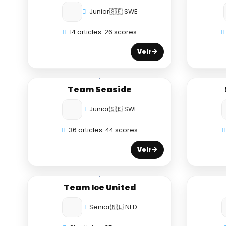
Junior
🇸🇪 SWE
14 articles
26 scores
Voir
Team Seaside
Junior
🇸🇪 SWE
36 articles
44 scores
Voir
Team Ice United
Senior
🇳🇱 NED