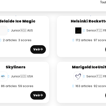
delaide Ice Magic
Helsinki Rockett
Junior
🇦🇺 AUS
Senior
🇫🇮 FI
2 articles
3 scores
172 articles
97 scor
Voir
Skyliners
Marigold IceUni
Junior
🇺🇸 USA
Senior
🇫🇮 FI
86 articles
59 scores
163 articles
92 scor
Voir