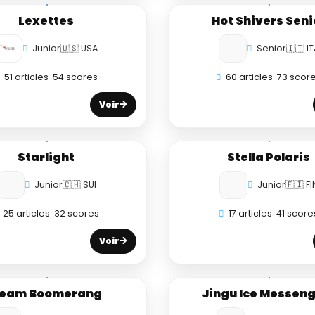
Lexettes
Hot Shivers Seni
Junior
🇺🇸 USA
Senior
🇮🇹 IT
51 articles
54 scores
60 articles
73 scor
Voir
Starlight
Stella Polaris
Junior
🇨🇭 SUI
Junior
🇫🇮 FI
25 articles
32 scores
17 articles
41 score
Voir
eam Boomerang
Jingu Ice Messen