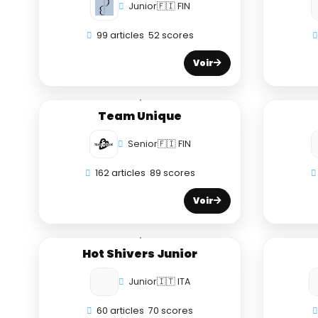
Junior
🇫🇮 FIN
99 articles
52 scores
Voir
Team Unique
Senior
🇫🇮 FIN
162 articles
89 scores
Voir
Hot Shivers Junior
Junior
🇮🇹 ITA
60 articles
70 scores