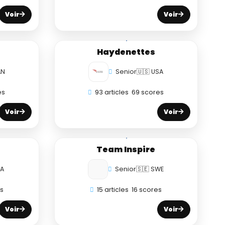
Voir
Voir
Haydenettes
AN
Senior
🇺🇸 USA
es
93 articles
69 scores
Voir
Voir
Team Inspire
SA
Senior
🇸🇪 SWE
es
15 articles
16 scores
Voir
Voir