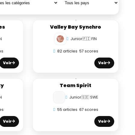
es
Valley Bay Synchro
N
Junior
🇫🇮 FIN
es
82 articles
57 scores
Voir
Voir
ty
Team Spirit
N
Junior
🇸🇪 SWE
es
55 articles
67 scores
Voir
Voir