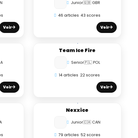
PN
Junior
🇬🇧 GBR
es
46 articles
43 scores
Voir
Voir
Team Ice Fire
SA
Senior
🇵🇱 POL
es
14 articles
22 scores
Voir
Voir
Nexxice
A
Junior
🇨🇦 CAN
es
79 articles
52 scores