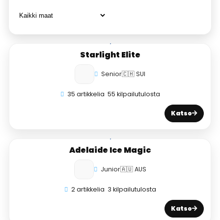
Starlight Elite
Senior
🇨🇭 SUI
35 artikkelia
55 kilpailutulosta
Katso
Adelaide Ice Magic
Junior
🇦🇺 AUS
2 artikkelia
3 kilpailutulosta
Katso