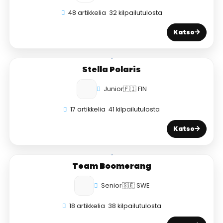
48 artikkelia
32 kilpailutulosta
Katso
Stella Polaris
Junior
🇫🇮 FIN
17 artikkelia
41 kilpailutulosta
Katso
Team Boomerang
Senior
🇸🇪 SWE
18 artikkelia
38 kilpailutulosta