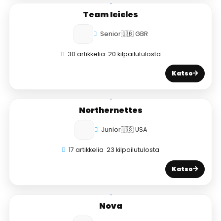
Team Icicles
Senior
🇬🇧 GBR
30 artikkelia
20 kilpailutulosta
Katso
Northernettes
Junior
🇺🇸 USA
17 artikkelia
23 kilpailutulosta
Katso
Nova