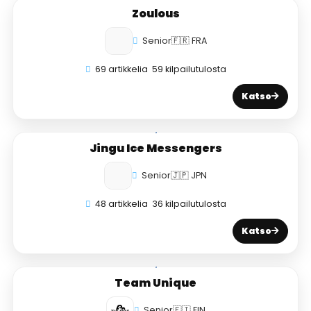
Zoulous
Senior
🇫🇷 FRA
69 artikkelia
59 kilpailutulosta
Katso
Jingu Ice Messengers
Senior
🇯🇵 JPN
48 artikkelia
36 kilpailutulosta
Katso
Team Unique
Senior
🇫🇮 FIN