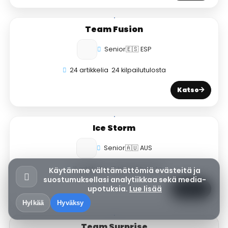
Team Fusion
Senior
🇪🇸 ESP
24 artikkelia
24 kilpailutulosta
Katso
Ice Storm
Senior
🇦🇺 AUS
11 artikkelia
17 kilpailutulosta
Käytämme välttämättömiä evästeitä ja
suostumuksellasi analytiikkaa sekä media-
upotuksia.
Lue lisää
Katso
Hylkää
Hyväksy
Team Surprise