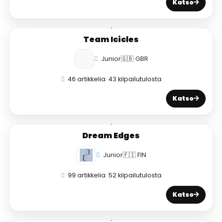
Katso
Team Icicles
Junior
🇬🇧 GBR
46 artikkelia
43 kilpailutulosta
Katso
Dream Edges
Junior
🇫🇮 FIN
99 artikkelia
52 kilpailutulosta
Katso