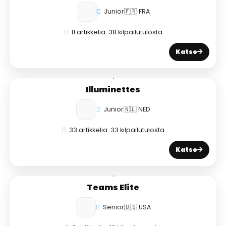
Junior
🇫🇷 FRA
11 artikkelia
38 kilpailutulosta
Katso
Illuminettes
Junior
🇳🇱 NED
33 artikkelia
33 kilpailutulosta
Katso
Teams Elite
Senior
🇺🇸 USA