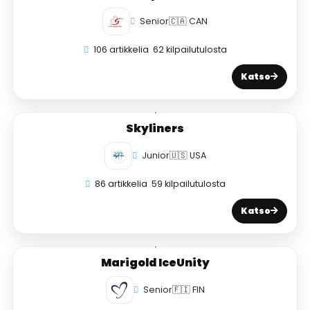
Senior
🇨🇦 CAN
106 artikkelia
62 kilpailutulosta
Katso
Skyliners
Junior
🇺🇸 USA
86 artikkelia
59 kilpailutulosta
Katso
Marigold IceUnity
Senior
🇫🇮 FIN