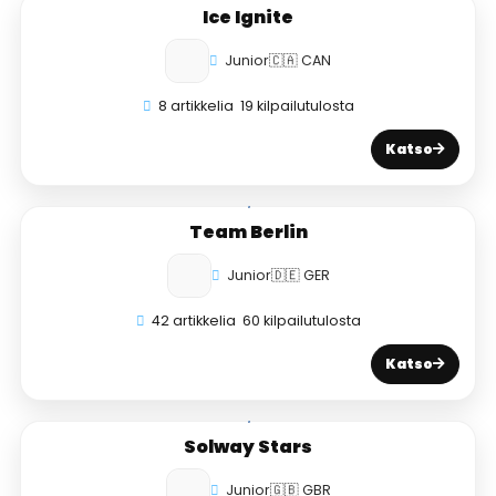
Ice Ignite
Junior
🇨🇦 CAN
8 artikkelia
19 kilpailutulosta
Katso
Team Berlin
Junior
🇩🇪 GER
42 artikkelia
60 kilpailutulosta
Katso
Solway Stars
Junior
🇬🇧 GBR