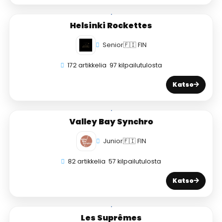
Helsinki Rockettes
Senior
🇫🇮 FIN
172 artikkelia
97 kilpailutulosta
Katso
Valley Bay Synchro
Junior
🇫🇮 FIN
82 artikkelia
57 kilpailutulosta
Katso
Les Suprêmes