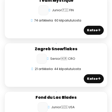
Team Mystique
Junior
🇫🇮 FIN
74 artikkelia
60 kilpailutulosta
Katso
Zagreb Snowflakes
Senior
🇭🇷 CRO
21 artikkelia
44 kilpailutulosta
Katso
Fond du Lac Blades
Junior
🇺🇸 USA