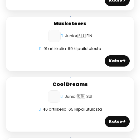
Katso
Musketeers
Junior
🇫🇮 FIN
91 artikkelia
69 kilpailutulosta
Katso
Cool Dreams
Junior
🇨🇭 SUI
46 artikkelia
65 kilpailutulosta
Katso