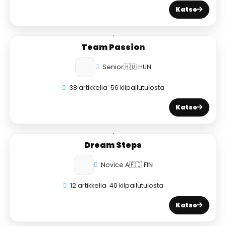
Katso
Team Passion
Senior
🇭🇺 HUN
38 artikkelia
56 kilpailutulosta
Katso
Dream Steps
Novice A
🇫🇮 FIN
12 artikkelia
40 kilpailutulosta
Katso