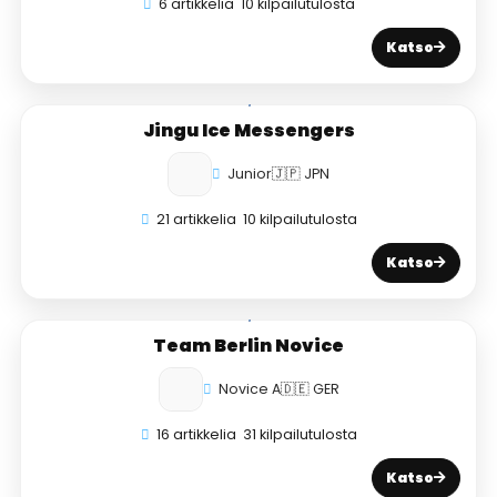
6 artikkelia
10 kilpailutulosta
Katso
Jingu Ice Messengers
Junior
🇯🇵 JPN
21 artikkelia
10 kilpailutulosta
Katso
Team Berlin Novice
Novice A
🇩🇪 GER
16 artikkelia
31 kilpailutulosta
Katso