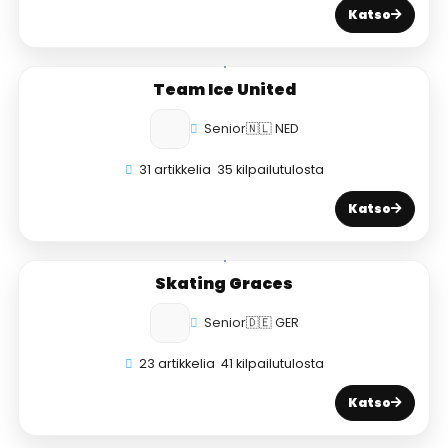
Katso
Team Ice United
Senior
🇳🇱 NED
31 artikkelia
35 kilpailutulosta
Katso
Skating Graces
Senior
🇩🇪 GER
23 artikkelia
41 kilpailutulosta
Katso