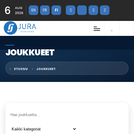
6
AUG
EN
FR
FI
2026
JOUKKUEET
ETUSIVU
JOUKKUEET