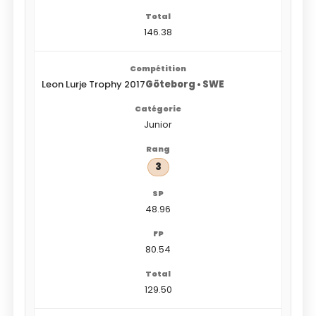
146.38
Leon Lurje Trophy 2017
Göteborg • SWE
Junior
3
48.96
80.54
129.50