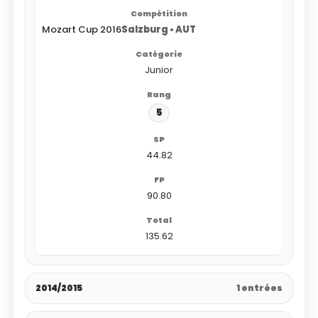
Mozart Cup 2016
Salzburg • AUT
Junior
5
44.82
90.80
135.62
2014/2015
1 entrées