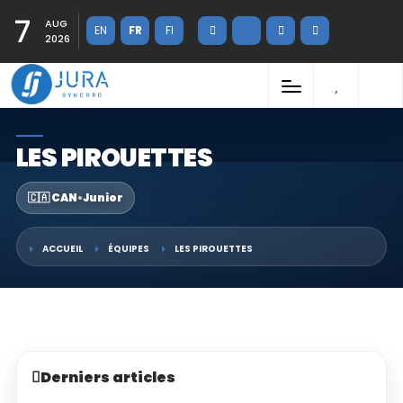
7
AUG
EN
FR
FI
2026
LES PIROUETTES
🇨🇦 CAN
•
Junior
ACCUEIL
ÉQUIPES
LES PIROUETTES
Derniers articles