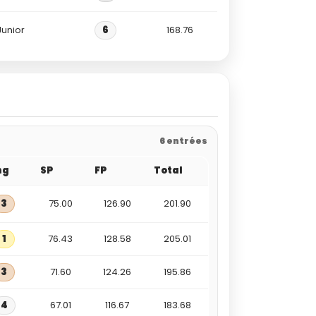
Junior
6
168.76
6 entrées
ng
SP
FP
Total
3
75.00
126.90
201.90
1
76.43
128.58
205.01
3
71.60
124.26
195.86
4
67.01
116.67
183.68