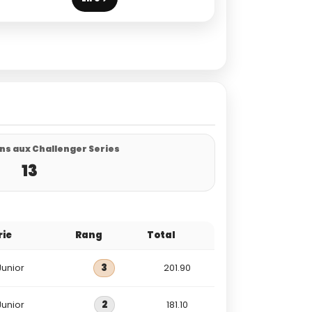
ns aux Challenger Series
13
rie
Rang
Total
Junior
3
201.90
Junior
2
181.10