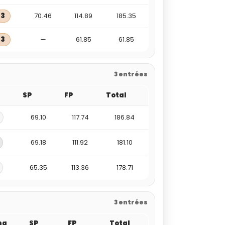
3
70.46
114.89
185.35
3
—
61.85
61.85
3 entrées
SP
FP
Total
69.10
117.74
186.84
69.18
111.92
181.10
65.35
113.36
178.71
3 entrées
ng
SP
FP
Total