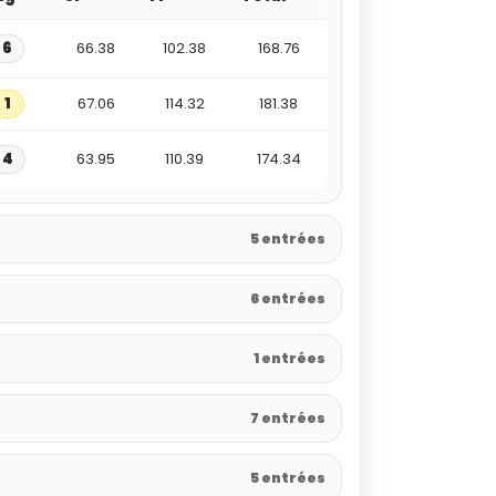
6
66.38
102.38
168.76
1
67.06
114.32
181.38
4
63.95
110.39
174.34
5 entrées
6 entrées
1 entrées
7 entrées
5 entrées