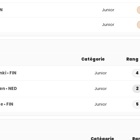
IN
Junior
Junior
Catégorie
Rang
nki • FIN
Junior
4
en • NED
Junior
2
 • FIN
Junior
5
Catégorie
Ra