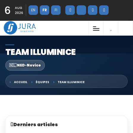
6
AUG
EN
FR
FI
2026
TEAM ILLUMINICE
🇳🇱 NED
•
Novice
ACCUEIL
ÉQUIPES
TEAM ILLUMINICE
Derniers articles