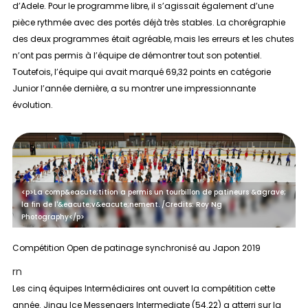
d’Adele. Pour le programme libre, il s’agissait également d’une
pièce rythmée avec des portés déjà très stables. La chorégraphie
des deux programmes était agréable, mais les erreurs et les chutes
n’ont pas permis à l’équipe de démontrer tout son potentiel.
Toutefois, l’équipe qui avait marqué 69,32 points en catégorie
Junior l’année dernière, a su montrer une impressionnante
évolution.
<p>La comp&eacute;tition a permis un tourbillon de patineurs &agrave;
la fin de l'&eacute;v&eacute;nement. /Credits: Roy Ng
Photography</p>
Compétition Open de patinage synchronisé au Japon 2019
rn
Les cinq équipes
Intermédiaires
ont ouvert la compétition cette
année. Jingu Ice Messengers Intermediate (54.22) a atterri sur la