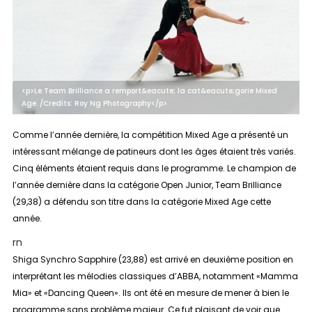
<p>Le Team Brilliance a remport&eacute; la cat&eacute;gorie Mixed
Age. /Credits: Roy Ng Photography</p>
Comme l’année dernière, la compétition
Mixed Age
a présenté un
intéressant mélange de patineurs dont les âges étaient très variés.
Cinq éléments étaient requis dans le programme. Le champion de
l’année dernière dans la catégorie Open Junior, Team Brilliance
(29,38) a défendu son titre dans la catégorie Mixed Age cette
année.
rn
Shiga Synchro Sapphire (23,88) est arrivé en deuxième position en
interprétant les mélodies classiques d’ABBA, notamment «Mamma
Mia» et «Dancing Queen». Ils ont été en mesure de mener à bien le
programme sans problème majeur. Ce fut plaisant de voir que