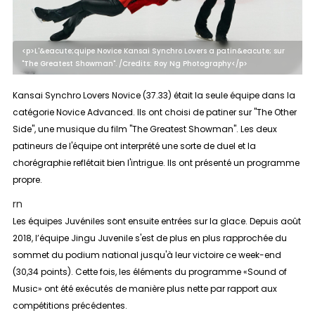
<p>L'&eacute;quipe Novice Kansai Synchro Lovers a patin&eacute; sur
"The Greatest Showman". /Credits: Roy Ng Photography</p>
Kansai Synchro Lovers Novice (37.33) était la seule équipe dans la
catégorie
Novice Advanced
. Ils ont choisi de patiner sur "The Other
Side", une musique du film "The Greatest Showman". Les deux
patineurs de l'équipe ont interprété une sorte de duel et la
chorégraphie reflétait bien l'intrigue. Ils ont présenté un programme
propre.
rn
Les équipes
Juvéniles
sont ensuite entrées sur la glace. Depuis août
2018, l’équipe Jingu Juvenile s'est de plus en plus rapprochée du
sommet du podium national jusqu'à leur victoire ce week-end
(30,34 points). Cette fois, les éléments du programme «Sound of
Music» ont été exécutés de manière plus nette par rapport aux
compétitions précédentes.