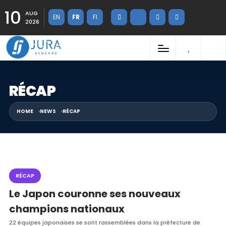
10
AUG
EN
FR
FI
2026
RÉCAP
HOME
NEWS
RÉCAP
RÉCAP
Le Japon couronne ses nouveaux
champions nationaux
22 équipes japonaises se sont rassemblées dans la préfecture de