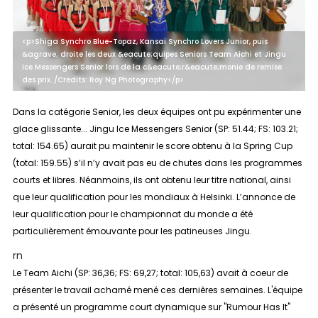
<p>Shiga Synchro Blue-Topaz, Kansai Synchro Lovers Junior, puis
&agrave; droite les deux &eacute;quipes Seniors Team Aichi et Jingu
Ice Messengers Senior lors de la c&eacute;r&eacute;monie de remise
des prix. /Credits: Roy Ng Photography</p>
Dans la catégorie
Senior
, les deux équipes ont pu expérimenter une
glace glissante... Jingu Ice Messengers Senior (SP: 51.44; FS: 103.21;
total: 154.65) aurait pu maintenir le score obtenu à la Spring Cup
(total: 159.55) s’il n’y avait pas eu de chutes dans les programmes
courts et libres. Néanmoins, ils ont obtenu leur titre national, ainsi
que leur qualification pour les mondiaux à Helsinki. L’annonce de
leur qualification pour le championnat du monde a été
particulièrement émouvante pour les patineuses Jingu.
rn
Le Team Aichi (SP: 36,36; FS: 69,27; total: 105,63) avait à coeur de
présenter le travail acharné mené ces dernières semaines. L'équipe
a présenté un programme court dynamique sur "Rumour Has It"