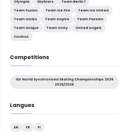
Olympia
Skyliners
Team Berlin 1
Team Fusion
Team Ice Fire
Team Ice United
Team Icicles
Team Inspire
Team Passion
Team Unique
Team Unity
United Angels
Zoulous
Competitions
ISU World Synchronized Skating Championships 2026
2025/2026
Langues
EN
FR
FI