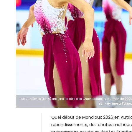
Les Suprêmes (CAN) ont pris la tête des Championnats du monde 202
sur « Hymne à l'amour
Quel début de Mondiaux 2026 en Autric
rebondissements, des chutes malheure
programmes courts, seules Les Suprême