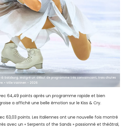
 à Salzburg. Malgré un début de programme très convaincant, trois chutes
e. • Ville Vairinen - 2026
ec 64,49 points après un programme rapide et bien
roise a affiché une belle émotion sur le Kiss & Cry.
c 63,03 points. Les Italiennes ont une nouvelle fois montré
grès avec un « Serpents of the Sands » passionné et théâtral,