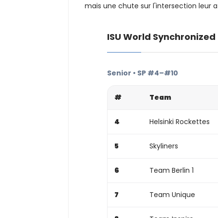
mais une chute sur l'intersection leur 
ISU World Synchronized
Senior • SP #4–#10
#
Team
4
Helsinki Rockettes
5
Skyliners
6
Team Berlin 1
7
Team Unique