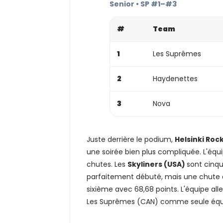
Senior • SP #1–#3
#
Team
1
Les Suprêmes
2
Haydenettes
3
Nova
Juste derrière le podium,
Helsinki Roc
une soirée bien plus compliquée. L'équ
chutes. Les
Skyliners (USA)
sont cinqu
parfaitement débuté, mais une chute a
sixième avec 68,68 points. L'équipe all
Les Suprêmes (CAN) comme seule équi