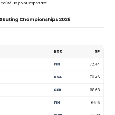
a coûté un point important.
 Skating Championships 2026
NOC
SP
FIN
72.44
USA
70.46
GER
68.68
FIN
66.16