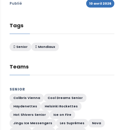
Publié
10 avril 2026
Tags
Senior
Mondiaux
Teams
SENIOR
Colibris Vienna
Cool Dreams Senior
Haydenettes
Helsinki Rockettes
Hot Shivers Senior
Ice on Fire
Jingu Ice Messengers
Les Suprêmes
Nova