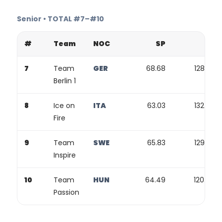
Senior • TOTAL #7–#10
#
Team
NOC
SP
FP
7
Team
GER
68.68
128.92
Berlin 1
8
Ice on
ITA
63.03
132.90
Fire
9
Team
SWE
65.83
129.93
Inspire
10
Team
HUN
64.49
120.07
Passion