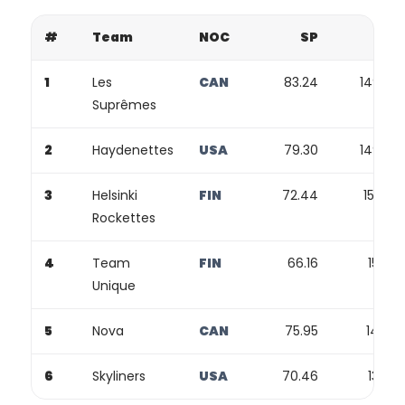
#
Team
NOC
SP
FP
1
Les
CAN
83.24
149.76
Suprêmes
2
Haydenettes
USA
79.30
149.98
3
Helsinki
FIN
72.44
156.23
Rockettes
4
Team
FIN
66.16
152.12
Unique
5
Nova
CAN
75.95
141.55
6
Skyliners
USA
70.46
135.51