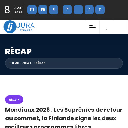
8
AUG
EN
FR
FI
2026
RÉCAP
HOME
NEWS
RÉCAP
RÉCAP
Mondiaux 2026 : Les Suprêmes de retour
au sommet, la Finlande signe les deux
meilleurs programmes libres