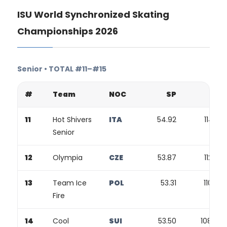
ISU World Synchronized Skating
Championships 2026
Senior • TOTAL #11–#15
#
Team
NOC
SP
FP
11
Hot Shivers
ITA
54.92
114.22
Senior
12
Olympia
CZE
53.87
112.79
13
Team Ice
POL
53.31
110.97
Fire
14
Cool
SUI
53.50
108.47