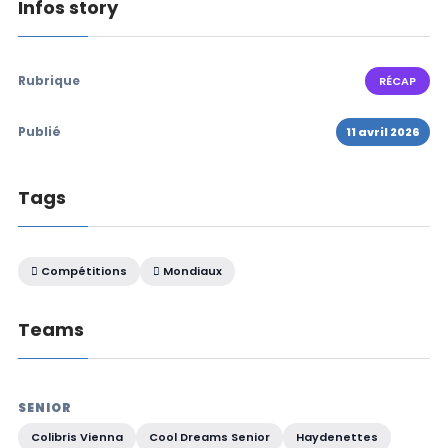
Infos story
Rubrique
RÉCAP
Publié
11 avril 2026
Tags
Compétitions
Mondiaux
Teams
SENIOR
Colibris Vienna
Cool Dreams Senior
Haydenettes