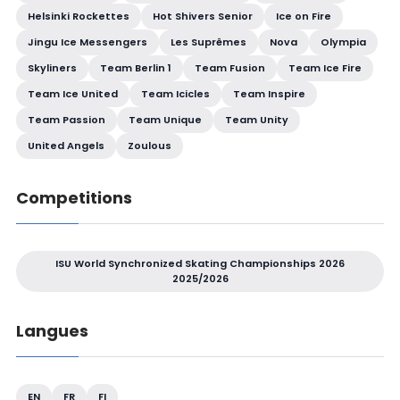
Helsinki Rockettes
Hot Shivers Senior
Ice on Fire
Jingu Ice Messengers
Les Suprêmes
Nova
Olympia
Skyliners
Team Berlin 1
Team Fusion
Team Ice Fire
Team Ice United
Team Icicles
Team Inspire
Team Passion
Team Unique
Team Unity
United Angels
Zoulous
Competitions
ISU World Synchronized Skating Championships 2026
2025/2026
Langues
EN
FR
FI