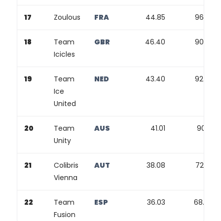
17
Zoulous
FRA
44.85
96.26
18
Team
GBR
46.40
90.82
Icicles
19
Team
NED
43.40
92.78
Ice
United
20
Team
AUS
41.01
90.17
Unity
21
Colibris
AUT
38.08
72.02
Vienna
22
Team
ESP
36.03
68.46
Fusion